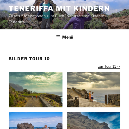
Zum
TENERIFFA MIT KINDERN
Inhalt
Zusatzinformationen zum Buch "Naturzeit mit Kindern –
springen
Teneriffa"
Menü
BILDER TOUR 10
zur Tour 11 ->