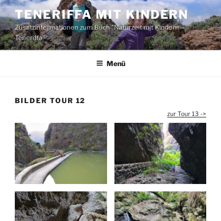
Zum
TENERIFFA MIT KINDERN
Inhalt
Zusatzinformationen zum Buch "Naturzeit mit Kindern –
springen
Teneriffa"
Menü
BILDER TOUR 12
zur Tour 13 ->