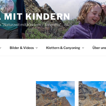
 MIT KINDERN
"Naturzeit mit Kindern – Teneriffa"
Bilder & Videos
Klettern & Canyoning
Über un