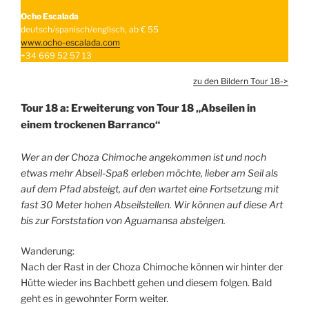
Ocho Escalada
deutsch/spanisch/englisch, ab € 55
www.ocho-escalada.com
+34 669 52 57 13
zu den Bildern Tour 18->
Tour 18 a: Erweiterung von Tour 18 „Abseilen in
einem trockenen Barranco“
Wer an der Choza Chimoche angekommen ist und noch
etwas mehr Abseil-Spaß erleben möchte, lieber am Seil als
auf dem Pfad absteigt, auf den wartet eine Fortsetzung mit
fast 30 Meter hohen Abseilstellen. Wir können auf diese Art
bis zur Forststation von Aguamansa absteigen.
Wanderung:
Nach der Rast in der Choza Chimoche können wir hinter der
Hütte wieder ins Bachbett gehen und diesem folgen. Bald
geht es in gewohnter Form weiter.