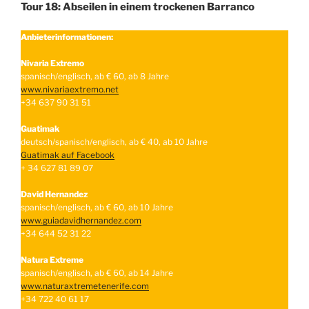
Tour 18: Abseilen in einem trockenen Barranco
Anbieterinformationen:
Nivaria Extremo
spanisch/englisch, ab € 60, ab 8 Jahre
www.nivariaextremo.net
+34 637 90 31 51
Guatimak
deutsch/spanisch/englisch, ab € 40, ab 10 Jahre
Guatimak auf Facebook
+ 34 627 81 89 07
David Hernandez
spanisch/englisch, ab € 60, ab 10 Jahre
www.guiadavidhernandez.com
+34 644 52 31 22
Natura Extreme
spanisch/englisch, ab € 60, ab 14 Jahre
www.naturaxtremetenerife.com
+34 722 40 61 17