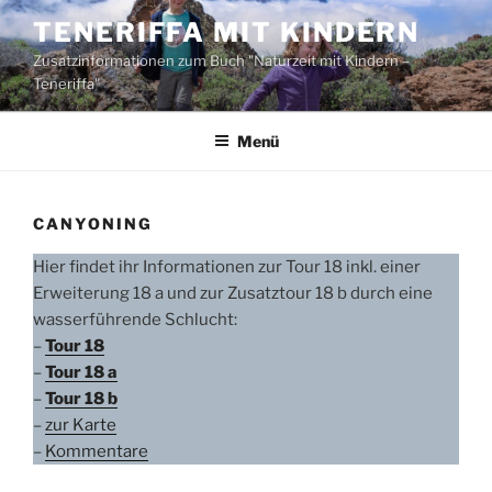
Zum
TENERIFFA MIT KINDERN
Inhalt
Zusatzinformationen zum Buch "Naturzeit mit Kindern –
springen
Teneriffa"
Menü
CANYONING
Hier findet ihr Informationen zur Tour 18 inkl. einer
Erweiterung 18 a und zur Zusatztour 18 b durch eine
wasserführende Schlucht:
–
Tour 18
–
Tour 18 a
–
Tour 18 b
–
zur Karte
–
Kommentare