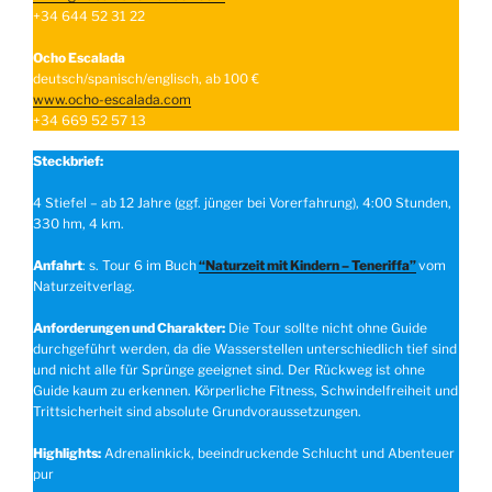
+34 644 52 31 22
Ocho Escalada
deutsch/spanisch/englisch, ab 100 €
www.ocho-escalada.com
+34 669 52 57 13
Steckbrief:
4 Stiefel – ab 12 Jahre (ggf. jünger bei Vorerfahrung), 4:00 Stunden,
330 hm, 4 km.
Anfahrt
: s. Tour 6 im Buch
“Naturzeit mit Kindern – Teneriffa”
vom
Naturzeitverlag.
Anforderungen und Charakter:
Die Tour sollte nicht ohne Guide
durchgeführt werden, da die Wasserstellen unterschiedlich tief sind
und nicht alle für Sprünge geeignet sind. Der Rückweg ist ohne
Guide kaum zu erkennen. Körperliche Fitness, Schwindelfreiheit und
Trittsicherheit sind absolute Grundvoraussetzungen.
Highlights:
Adrenalinkick, beeindruckende Schlucht und Abenteuer
pur