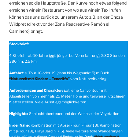
erreichen so die Hauptstraße. Der Kurve noch etwas folgend
erreichen wir ein Restaurant von wo aus wir ein Taxi rufen
können das uns zurück zu unserem Auto z.B. an der Choza
Wildpret (direkt vor der Zona Reacreative Ramón el
Caminero) bringt.
Steckbrief:
4 Stiefel – ab 10 Jahre (ggf. jünger bei Vorerfahrung), 2:30 Stunden,
380 hm, 2,5 km.
Anfahrt
: s. Tour 18 oder 19 (dann bis Wegpunkt 5) m Buch
“Naturzeit mit Kindern – Teneriffa”
vom Naturzeitverlag.
Anforderungen und Charakter:
Extreme Canyontour mit
Abseilstellen von mehr als 25 Meter Höhe und teilweise rutschigen
Kletterstellen. Viele Ausstiegsmöglichkeiten.
Highlights:
Schluchtabenteuer und der Wechsel der Vegetation
In der Nähe:
Kombination mit Abseil-Tour [>Tour 18], Kombination
mit [>Tour 19], Playa Jardin [> 6]. Viele weitere tolle Wanderungen
und Ausflüge in dieser Gegend findet ihr im Buch
“Naturzeit mit