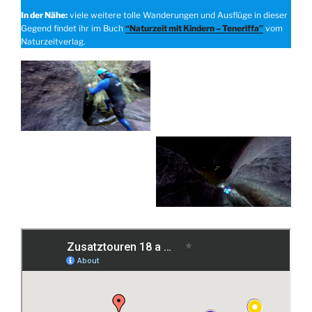
In der Nähe:
viele weitere tolle Wanderungen und Ausflüge in dieser
Gegend findet ihr im Buch
“Naturzeit mit Kindern – Teneriffa”
vom
Naturzeitverlag.