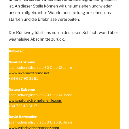
ist. An dieser Stelle können wir uns umziehen und wieder
unsere mitgebrachte Wanderausstattung anziehen, uns
stärken und die Erlebnisse verarbeiten.
Der Rückweg führt uns nun in der linken Schluchtwand über
waghalsige Abschnitte zurück.
Anbieter:
Nivaria Extremo
spanisch/englisch, ab 80 €, ab 12 Jahre
www.nivariaextremo.net
+34 637 90 31 51
Natura Extreme
spanisch/englisch, ab 80 €, ab 14 Jahre
www.naturaxtremetenerife.com
+34 722 40 61 17
David Hernandez
spanisch/englisch, ab 80 €, ab 16 Jahre
www.guiadavidhernandez.com