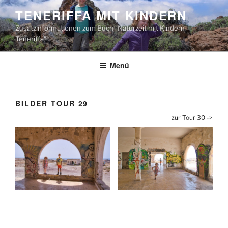
Zum
TENERIFFA MIT KINDERN
Inhalt
Zusatzinformationen zum Buch "Naturzeit mit Kindern –
springen
Teneriffa"
Menü
BILDER TOUR 29
zur Tour 30 ->