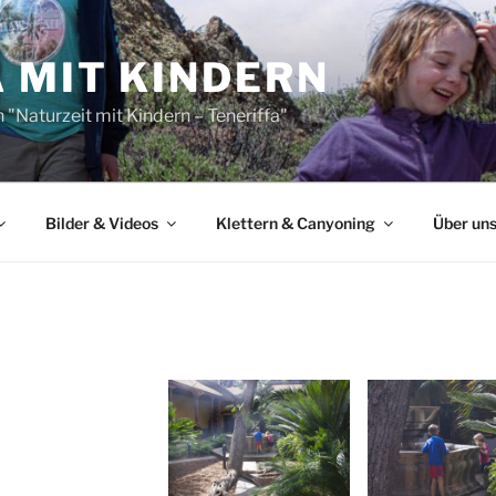
 MIT KINDERN
"Naturzeit mit Kindern – Teneriffa"
Bilder & Videos
Klettern & Canyoning
Über un