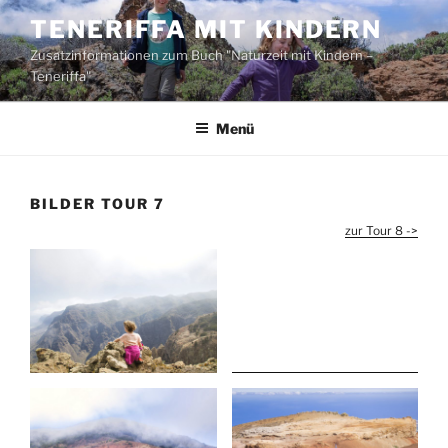
Zum
TENERIFFA MIT KINDERN
Inhalt
Zusatzinformationen zum Buch "Naturzeit mit Kindern –
springen
Teneriffa"
Menü
BILDER TOUR 7
zur Tour 8 ->