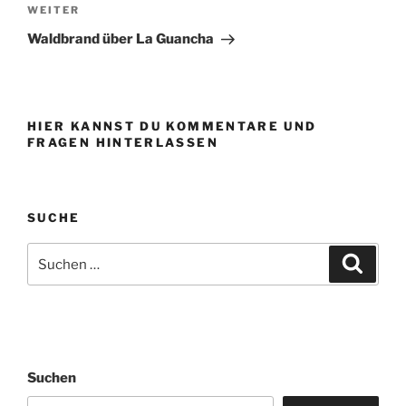
Nächster
WEITER
Beitrag
Waldbrand über La Guancha
HIER KANNST DU KOMMENTARE UND
FRAGEN HINTERLASSEN
SUCHE
Suchen
Suche
nach:
Suchen