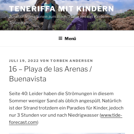
Zum
TENERIFFA MIT KINDERN
Inhalt
Zusatzinformationen zum Buch "Naturzeit mit Kindern –
springen
Teneriffa"
Menü
VERÖFFENTLICHT
JULI 19, 2022
VON
TORBEN ANDERSEN
AM
16 – Playa de las Arenas /
Buenavista
Seite 40: Leider haben die Strömungen in diesem
Sommer weniger Sand als üblich angespült. Natürlich
ist der Strand trotzdem ein Paradies für Kinder, jedoch
nur 3 Stunden vor und nach Niedrigwasser (
www.tide-
forecast.com
)