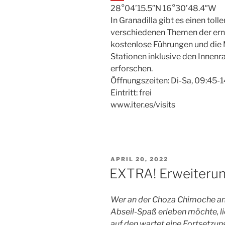
28°04’15.5″N 16°30’48.4″W
In Granadilla gibt es einen toll
verschiedenen Themen der erne
kostenlose Führungen und die M
Stationen inklusive den Innenr
erforschen.
Öffnungszeiten: Di-Sa, 09:45-
Eintritt: frei
www.iter.es/visits
VERÖFFENTLICHT
APRIL 20, 2022
AM
EXTRA! Erweiterun
Wer an der Choza Chimoche a
Abseil-Spaß erleben möchte, li
auf den wartet eine Fortsetzun