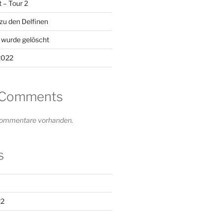
 – Tour 2
zu den Delfinen
 wurde gelöscht
 2022
 Comments
 Kommentare vorhanden.
s
22