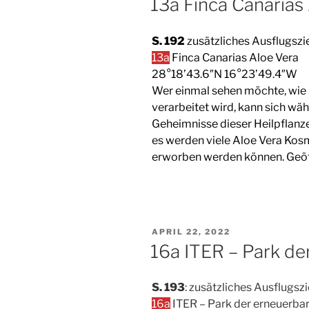
13a Finca Canarias
S. 192
zusätzliches Ausflugszie
13a
Finca Canarias Aloe Vera
28°18’43.6″N 16°23’49.4″W
Wer einmal sehen möchte, wie 
verarbeitet wird, kann sich wä
Geheimnisse dieser Heilpflanze
es werden viele Aloe Vera Kos
erworben werden können. Geöff
VERÖFFENTLICHT
APRIL 22, 2022
AM
16a ITER – Park de
S. 193
: zusätzliches Ausflugszi
16a
ITER – Park der erneuerba