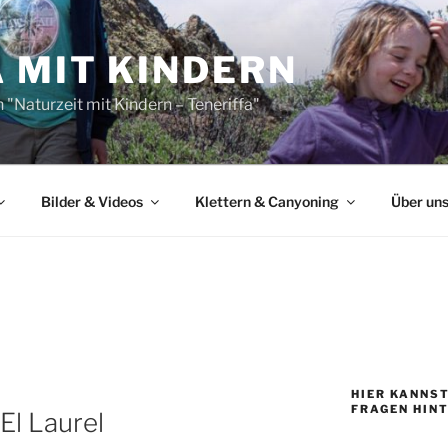
 MIT KINDERN
"Naturzeit mit Kindern – Teneriffa"
Bilder & Videos
Klettern & Canyoning
Über un
HIER KANNS
FRAGEN HIN
 El Laurel