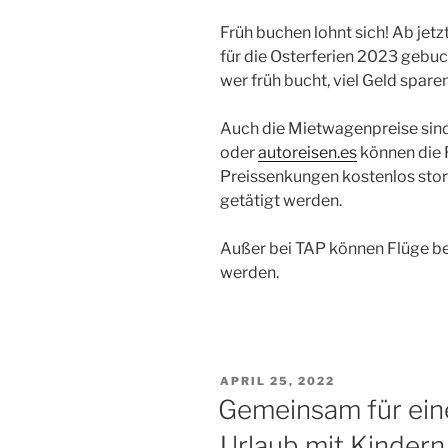
Früh buchen lohnt sich! Ab jet
für die Osterferien 2023 gebuc
wer früh bucht, viel Geld spare
Auch die Mietwagenpreise sind
oder
autoreisen.es
können die 
Preissenkungen kostenlos stor
getätigt werden.
Außer bei TAP können Flüge be
werden.
VERÖFFENTLICHT
APRIL 25, 2022
AM
Gemeinsam für eine
Urlaub mit Kindern