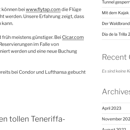
Tunnel gesperrt
zt können bei
www.flytap.com
die Flüge
Mit dem Kajak 
ht werden. Unsere Erfahrung zeigt, dass
n kann.
Der Waldbrand
Dia de la Trilla
 früh meistens günstiger. Bei
Cicar.com
Reservierungen im Falle von
niert werden und eine neue Buchung
Recent
Es sind keine
reits bei Condor und Lufthansa gebucht
Archive
April 2023
n tollen Teneriffa-
November 20
August 2022