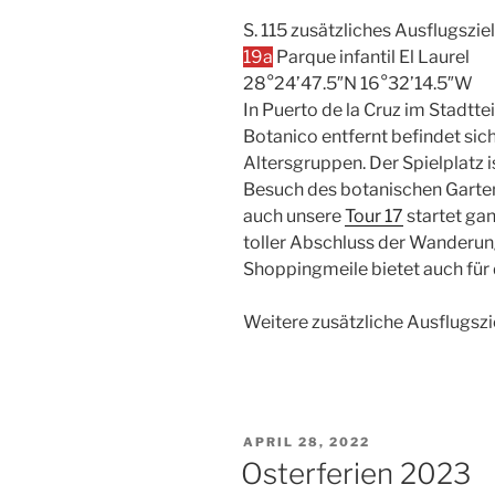
S. 115 zusätzliches Ausflugsziel
19a
Parque infantil El Laurel
28°24’47.5″N 16°32’14.5″W
In Puerto de la Cruz im Stadtte
Botanico entfernt befindet sich e
Altersgruppen. Der Spielplatz i
Besuch des botanischen Gartens
auch unsere
Tour 17
startet gan
toller Abschluss der Wanderun
Shoppingmeile bietet auch fü
Weitere zusätzliche Ausflugszie
VERÖFFENTLICHT
APRIL 28, 2022
AM
Osterferien 2023