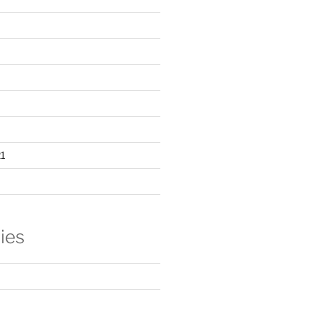
1
ies