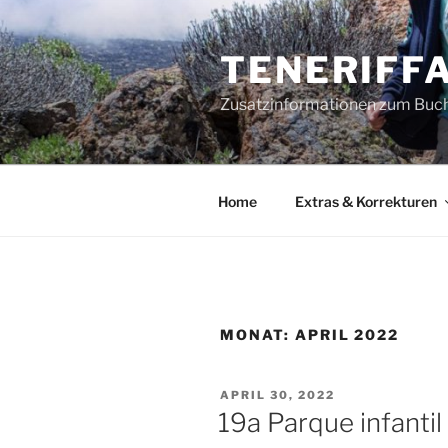
Zum
Inhalt
TENERIFFA
springen
Zusatzinformationen zum Buch 
Home
Extras & Korrekturen
MONAT:
APRIL 2022
VERÖFFENTLICHT
APRIL 30, 2022
AM
19a Parque infantil